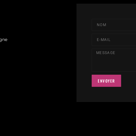
agne
ENVOYER